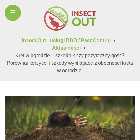
arrow_right
Insect Out - usługi DDD / Pest Control
arrow_right
Aktualności
Kret w ogrodzie – szkodnik czy pożyteczny gość?
Porównaj korzyści i szkody wynikające z obecności kreta
w ogrodzie.