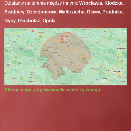
Działamy na terenie między innymi:
Wrocławia, Kłodzka,
Świdnicy, Dzierżoniowa, Wałbrzycha, Oławy, Prudnika,
Nysy, Głuchołaz, Opola
.
Kliknij mapę, aby wyświetlić większą wersję.