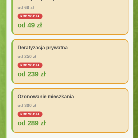
od 69 zł
PROMOCJA
od 49 zł
Deratyzacja prywatna
od 250 zł
PROMOCJA
od 239 zł
Ozonowanie mieszkania
od 300 zł
PROMOCJA
od 289 zł