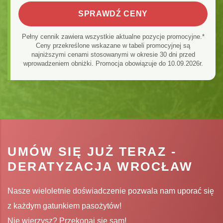
SPRAWDŹ CENY
Pełny cennik zawiera wszystkie aktualne pozycje promocyjne.*
Ceny przekreślone wskazane w tabeli promocyjnej są
najniższymi cenami stosowanymi w okresie 30 dni przed
wprowadzeniem obniżki. Promocja obowiązuje do 10.09.2026r.
UMÓW SIĘ JUŻ TERAZ -
DERATYZACJA WROCŁAW
Nasze wieloletnie doświadczenie pozwala nam uporać się
z każdym gatunkiem pasożytów!
Nie wierzysz? Przekonaj się sam!