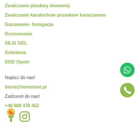
Zwalczanie pluskwy domowej
Zwalczanie karaluchow prusakow karaczanow
Gazowanie- fumigacja
Ozonowanie
XILIX GEL
Szkolenia
DDD Opole
whatsapp
Napisz do nas!
biuro@insectout.pl
Zadzwoń do nas!
+48 668 478 452